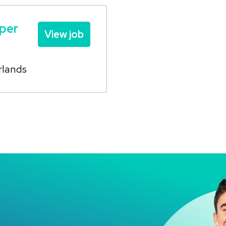
oper
View job
rlands