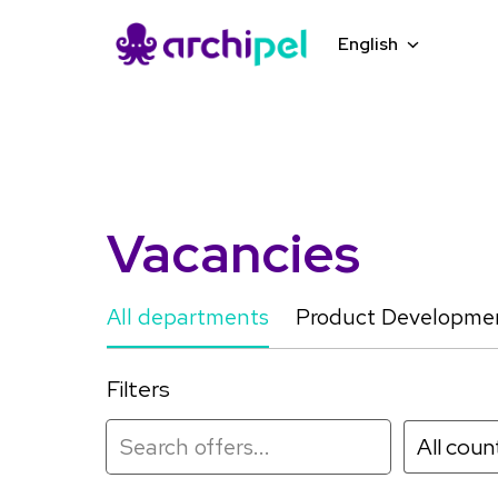
Skip
to
English
Homepage
content
Vacancies
All departments
Product Developme
Filters
All coun