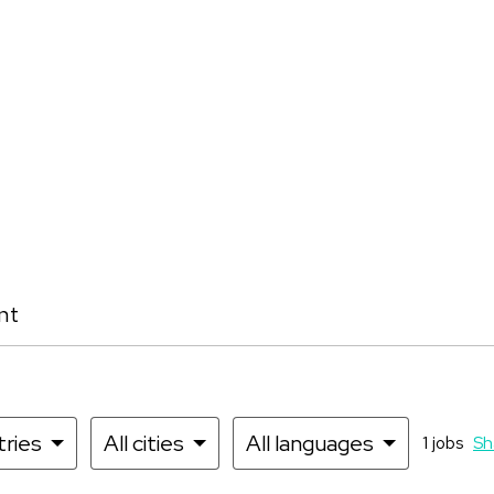
nt
tries
All cities
All languages
1 jobs
Sh