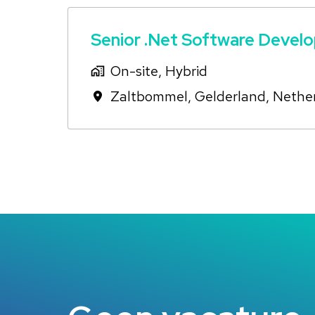
Senior .Net Software Devel
On-site, Hybrid
Zaltbommel
,
Gelderland
,
Nethe